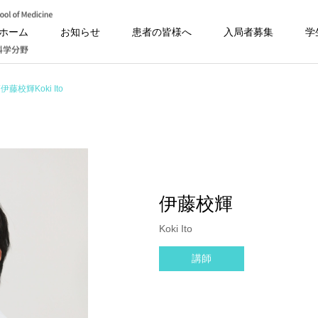
ホーム
お知らせ
患者の皆様へ
入局者募集
学
伊藤校輝Koki Ito
伊藤校輝
Koki Ito
講師