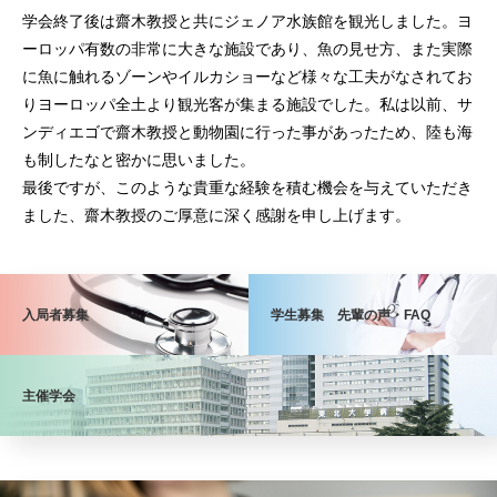
学会終了後は齋木教授と共にジェノア水族館を観光しました。ヨ
ーロッパ有数の非常に大きな施設であり、魚の見せ方、また実際
に魚に触れるゾーンやイルカショーなど様々な工夫がなされてお
りヨーロッパ全土より観光客が集まる施設でした。私は以前、サ
ンディエゴで齋木教授と動物園に行った事があったため、陸も海
も制したなと密かに思いました。
最後ですが、このような貴重な経験を積む機会を与えていただき
ました、齋木教授のご厚意に深く感謝を申し上げます。
入局者募集
学生募集 先輩の声・FAQ
主催学会