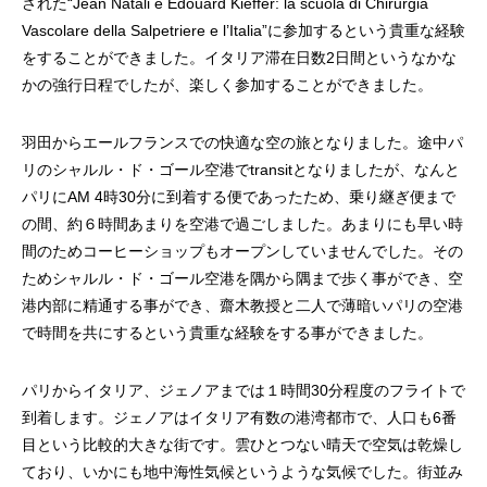
された“Jean Natali e Edouard Kieffer: la scuola di Chirurgia
Vascolare della Salpetriere e l’Italia”に参加するという貴重な経験
をすることができました。イタリア滞在日数2日間というなかな
かの強行日程でしたが、楽しく参加することができました。
羽田からエールフランスでの快適な空の旅となりました。途中パ
リのシャルル・ド・ゴール空港でtransitとなりましたが、なんと
パリにAM 4時30分に到着する便であったため、乗り継ぎ便まで
の間、約６時間あまりを空港で過ごしました。あまりにも早い時
間のためコーヒーショップもオープンしていませんでした。その
ためシャルル・ド・ゴール空港を隅から隅まで歩く事ができ、空
港内部に精通する事ができ、齋木教授と二人で薄暗いパリの空港
で時間を共にするという貴重な経験をする事ができました。
パリからイタリア、ジェノアまでは１時間30分程度のフライトで
到着します。ジェノアはイタリア有数の港湾都市で、人口も6番
目という比較的大きな街です。雲ひとつない晴天で空気は乾燥し
ており、いかにも地中海性気候というような気候でした。街並み