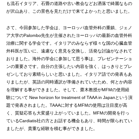
も流石イタリア、石畳の道路や古い教会などお洒落で綺麗なもの
が沢山あり、この景色を見ただけで来てよかったと思いました。
さて、今回参加した学会は、ヨーロッパ血管外科の重鎮、ジェノ
ア大学のPalombo先生が主催されたヨーロッパの最新の血管外科
治療に関する学会です。イタリアのみならず様々な国の心臓血管
外科医が互いに、遠慮なく意見を交換し、活発な討論がなされて
おりました。海外の学会に参加して思う事は、プレゼンテーショ
ンの重要さです。自分の主張したい内容を強く、はっきりとプレ
ゼンしており素晴らしいと思いました。イタリア語での発表もあ
りましたが、英語の同時通訳が準備されていたため、何とか内容
を理解する事ができました。そして、齋木教授がMFMの使用経
験について New horizon for treatment of TAAA in Japanという演
題で発表されました。TAAAに対するMFMの使用は注目度が高
く、質疑応答も大変盛り上がっていました。MFMの開発を行っ
ているCardiatis社の方とお話する機会もあり、時間が限られてい
ましたが、貴重な経験を積む事ができました。