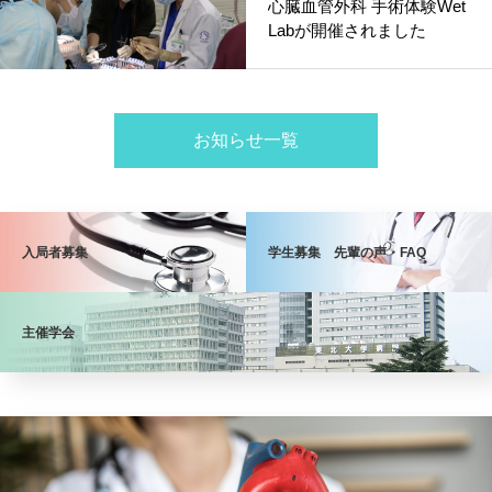
⼼臓⾎管外科 ⼿術体験Wet
Labが開催されました
お知らせ一覧
入局者募集
学生募集 先輩の声・FAQ
主催学会